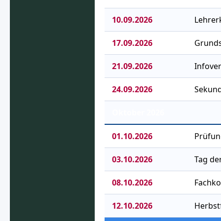
10.09.2026
Lehrer
17.09.2026
Grunds
21.09.2026
Infove
24.09.2026
Sekund
Oktober 2026
01.10.2026
Prüfun
03.10.2026
Tag de
08.10.2026
Fachko
12.10.2026
Herbst