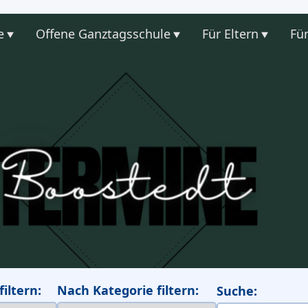
e
Offene Ganztagsschule
Für Eltern
Für
iltern:
Nach Kategorie filtern:
Suche: