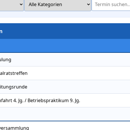
n
ulung
alratstreffen
eitungsrunde
fahrt 4. Jg. / Betriebspraktikum 9. Jg.
tversammlung